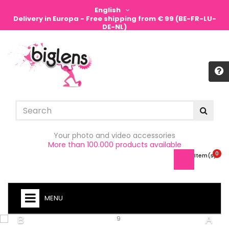
English
Delivery in Europa - Free shipping from € 99 (BE-FR-LU-
DE-NL)
Sign in
Your photo and video accessories
More than 100.000 products available
0
Item(s) -
MENU