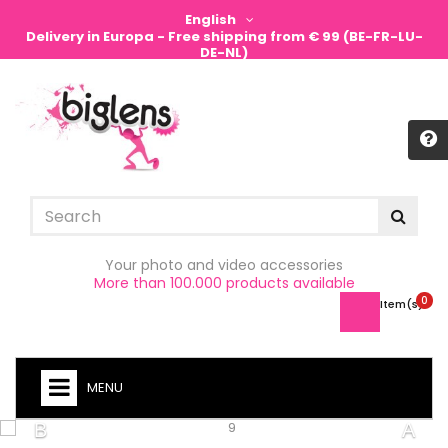
English
Delivery in Europa - Free shipping from € 99 (BE-FR-LU-
DE-NL)
Sign in
Your photo and video accessories
More than 100.000 products available
0
Item(s) -
MENU