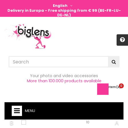
English
Delivery in Europa - Free shipping from € 99 (BE-FR-LU-
DE-NL)
Sign in
Your photo and video accessories
More than 100.000 products available
0
Item(s) -
MENU