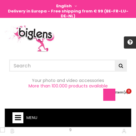
English
Delivery in Europa - Free shipping from € 99 (BE-FR-LU-
DE-NL)
Sign in
Your photo and video accessories
More than 100.000 products available
0
Item(s) -
MENU