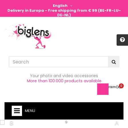
English
Delivery in Europa - Free shipping from € 99 (BE-FR-LU-
DE-NL)
Sign in
Your photo and video accessories
More than 100.000 products available
0
Item(s) -
MENU