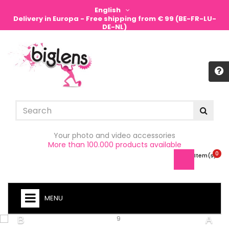
English
Delivery in Europa - Free shipping from € 99 (BE-FR-LU-
DE-NL)
Sign in
Your photo and video accessories
More than 100.000 products available
0
Item(s) -
MENU