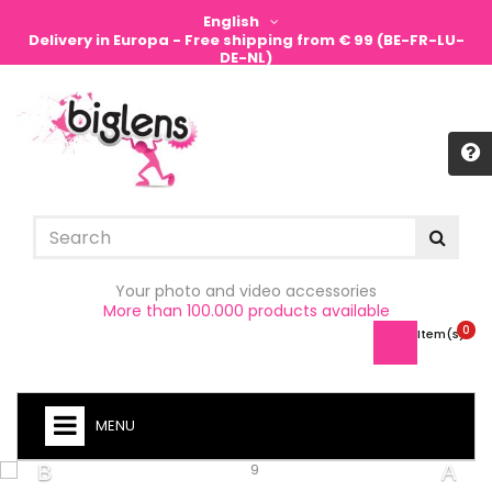
English
Delivery in Europa - Free shipping from € 99 (BE-FR-LU-
DE-NL)
Sign in
Your photo and video accessories
More than 100.000 products available
0
Item(s) -
MENU