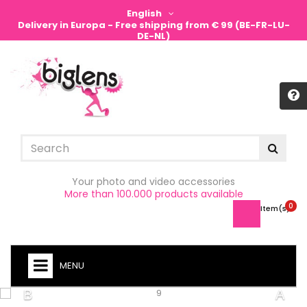
English
Delivery in Europa - Free shipping from € 99 (BE-FR-LU-
DE-NL)
Sign in
Your photo and video accessories
More than 100.000 products available
0
Item(s) -
MENU