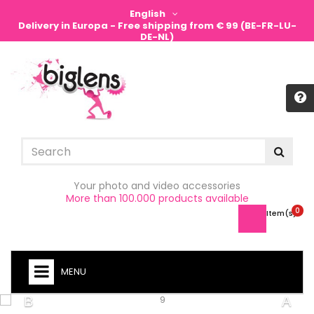
English
Delivery in Europa - Free shipping from € 99 (BE-FR-LU-
DE-NL)
Sign in
Your photo and video accessories
More than 100.000 products available
0
Item(s) -
MENU