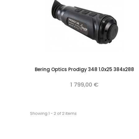
Add to cart
Bering Optics Prodigy 348 1.0x25 384x288
1 799,00 €
Showing 1 - 2 of 2 items