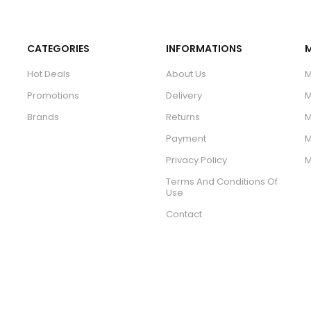
CATEGORIES
INFORMATIONS
Hot Deals
About Us
M
Promotions
Delivery
M
Brands
Returns
M
Payment
M
Privacy Policy
M
Terms And Conditions Of
Use
Contact