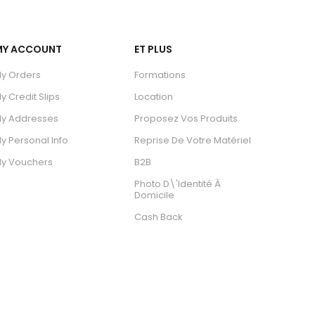
MY ACCOUNT
ET PLUS
y Orders
Formations
y Credit Slips
Location
y Addresses
Proposez Vos Produits
y Personal Info
Reprise De Votre Matériel
y Vouchers
B2B
Photo D\'identité À
Domicile
Cash Back