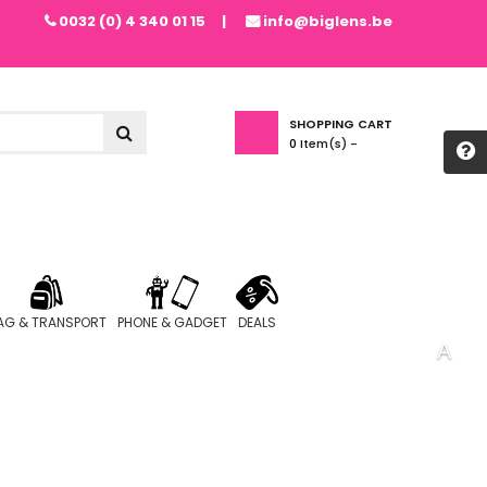
0032 (0) 4 340 01 15
info@biglens.be
SHOPPING CART
0
Item(s) -
AG & TRANSPORT
PHONE & GADGET
DEALS