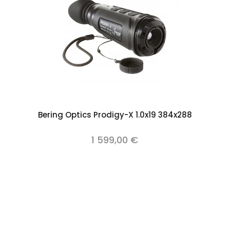
Add to cart
Bering Optics Prodigy-X 1.0x19 384x288
1 599,00 €