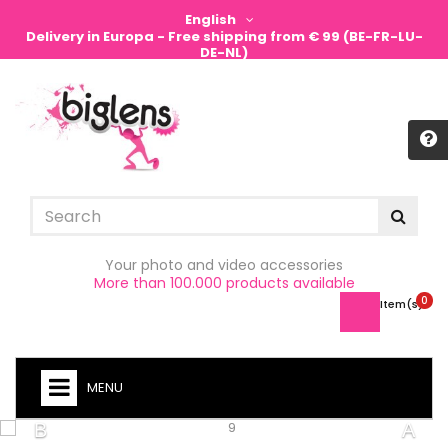
English
Delivery in Europa - Free shipping from € 99 (BE-FR-LU-
DE-NL)
Sign in
Your photo and video accessories
More than 100.000 products available
0
Item(s) -
MENU