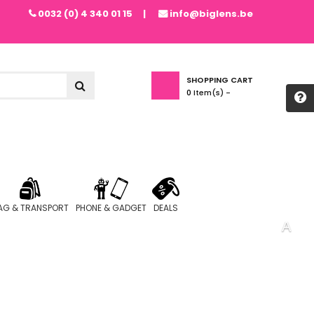
0032 (0) 4 340 01 15
info@biglens.be
SHOPPING CART
0
Item(s) -
AG & TRANSPORT
PHONE & GADGET
DEALS