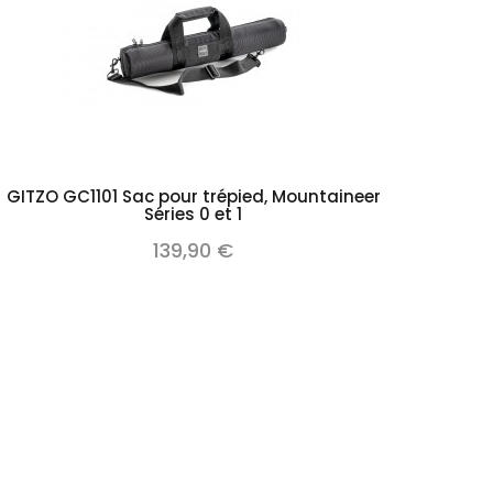
Add to cart
GITZO GC1101 Sac pour trépied, Mountaineer
Séries 0 et 1
139,90 €