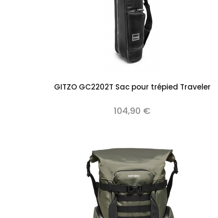
Add to cart
GITZO GC2202T Sac pour trépied Traveler
104,90 €