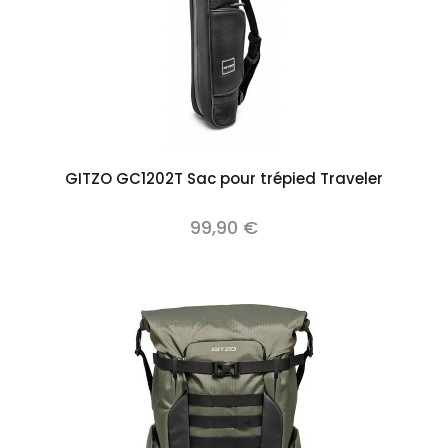
Add to cart
GITZO GC1202T Sac pour trépied Traveler
99,90 €