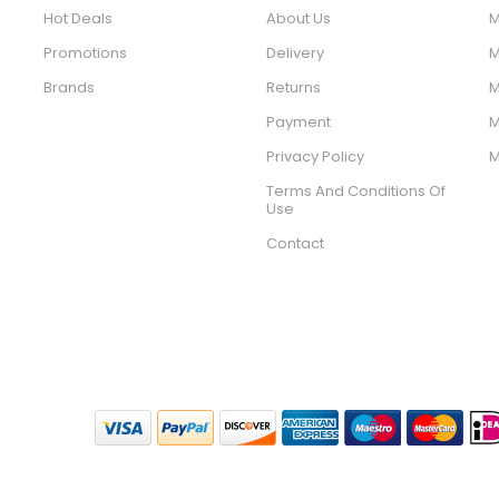
Hot Deals
About Us
M
Promotions
Delivery
M
Brands
Returns
M
Payment
M
Privacy Policy
M
Terms And Conditions Of
Use
Contact