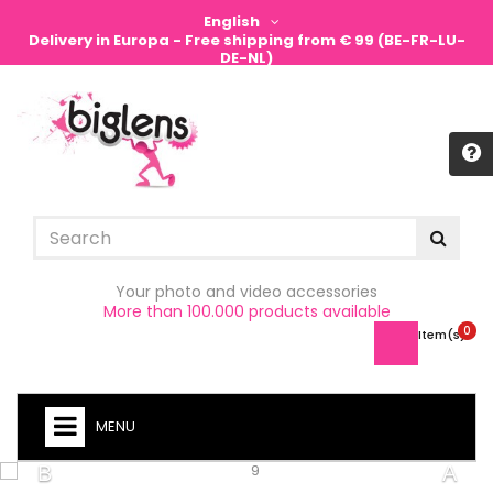
English
Delivery in Europa - Free shipping from € 99 (BE-FR-LU-
DE-NL)
Sign in
Your photo and video accessories
More than 100.000 products available
0
Item(s) -
MENU