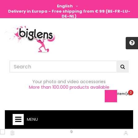
English
Delivery in Europa - Free shipping from € 99 (BE-FR-LU-
DE-NL)
Sign in
Your photo and video accessories
More than 100.000 products available
0
Item(s) -
MENU