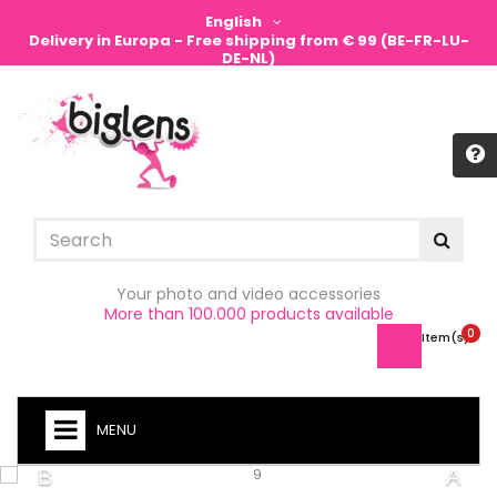
English
Delivery in Europa - Free shipping from € 99 (BE-FR-LU-
DE-NL)
Sign in
Your photo and video accessories
More than 100.000 products available
0
Item(s) -
MENU