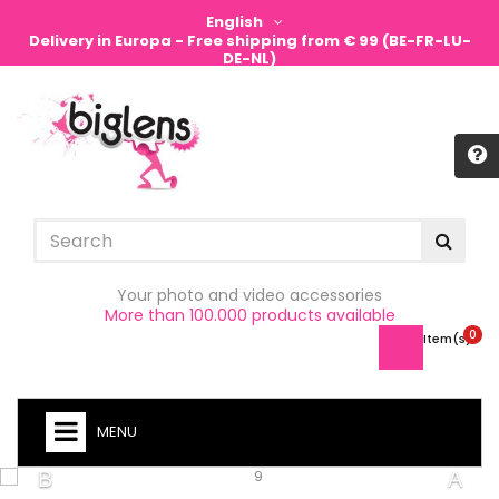
English
Delivery in Europa - Free shipping from € 99 (BE-FR-LU-
DE-NL)
Sign in
Your photo and video accessories
More than 100.000 products available
0
Item(s) -
MENU