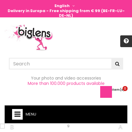
English
Delivery in Europa - Free shipping from € 99 (BE-FR-LU-
DE-NL)
Sign in
Your photo and video accessories
More than 100.000 products available
0
Item(s) -
MENU