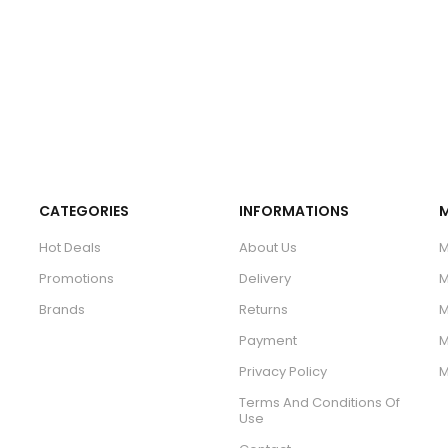
CATEGORIES
INFORMATIONS
Hot Deals
About Us
M
Promotions
Delivery
M
Brands
Returns
M
Payment
M
Privacy Policy
M
Terms And Conditions Of
Use