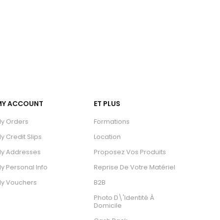
MY ACCOUNT
ET PLUS
y Orders
Formations
y Credit Slips
Location
y Addresses
Proposez Vos Produits
y Personal Info
Reprise De Votre Matériel
y Vouchers
B2B
Photo D\'identité À
Domicile