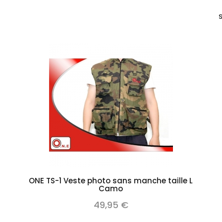
S
Add to cart
ONE TS-1 Veste photo sans manche taille L
Camo
49,95 €