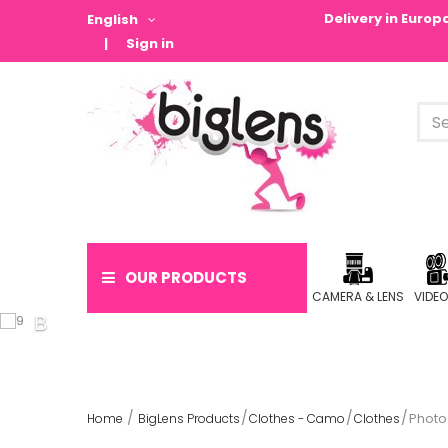
Delivery in Euro
English
Sign in
OUR PRODUCTS
CAMERA & LENS
VIDE
Photo
Home
BigLens Products
Clothes - Camo
Clothes