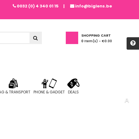
0032 (0) 4 340 01 15
info@biglens.be
SHOPPING CART
0
Item(s) -
€0.00
AG & TRANSPORT
PHONE & GADGET
DEALS