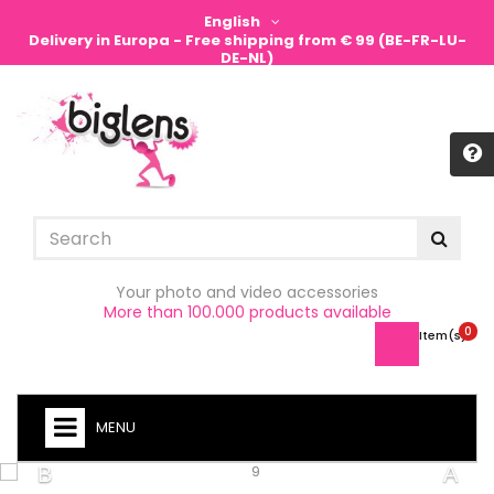
English
Delivery in Europa - Free shipping from € 99 (BE-FR-LU-
DE-NL)
Sign in
Your photo and video accessories
More than 100.000 products available
0
Item(s) -
MENU