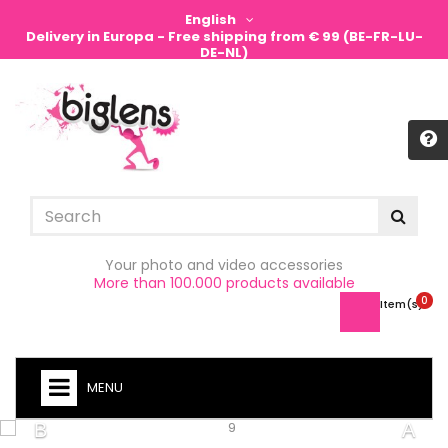
English
Delivery in Europa - Free shipping from € 99 (BE-FR-LU-
DE-NL)
Sign in
Your photo and video accessories
More than 100.000 products available
0
Item(s) -
MENU