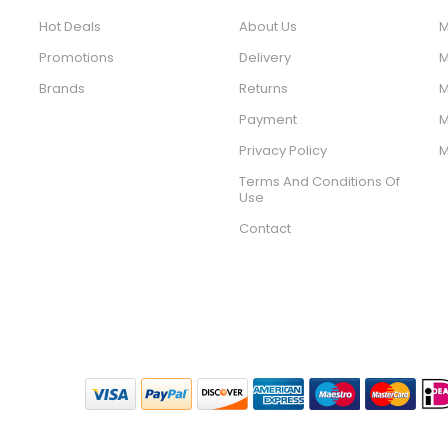
Hot Deals
About Us
M
Promotions
Delivery
M
Brands
Returns
M
Payment
M
Privacy Policy
M
Terms And Conditions Of
Use
Contact