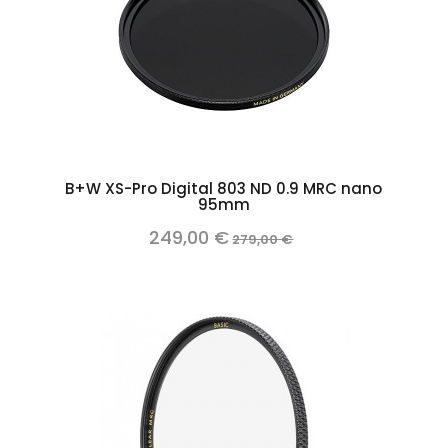
Add to cart
B+W XS-Pro Digital 803 ND 0.9 MRC nano
95mm
249,00 €
279,00 €