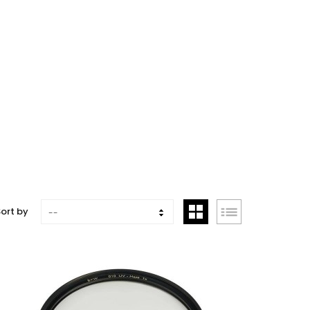
ort by
--