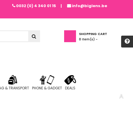
0032 (0) 4 340 01 15
info@biglens.be
SHOPPING CART
0
Item(s) -
AG & TRANSPORT
PHONE & GADGET
DEALS