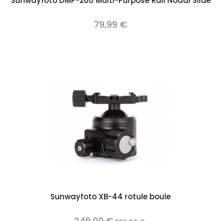
Sunwayfoto DMP-200 Multi-Purpose Rail Nodal Slide
79,99 €
Sunwayfoto XB-44 rotule boule
249,00 €